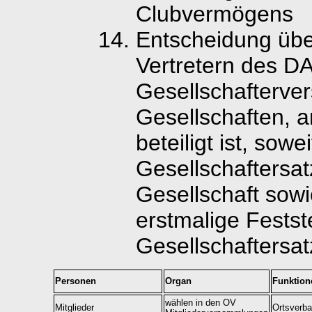
Clubvermögens
Entscheidung übe
Vertretern des DA
Gesellschafterv
Gesellschaften, 
beteiligt ist, sow
Gesellschaftersat
Gesellschaft sow
erstmalige Festst
Gesellschaftersat
Personen
Organ
Funktion
wählen in den OV
Mitglieder
Ortsverba